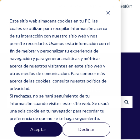
Portal del cliente
Iniciar sesión
Este sitio web almacena cookies en tu PC, las
cuales se utilizan para recopilar información acerca
de tu interacción con nuestro sitio web y nos
permite recordarte. Usamos esta información con el
fin de mejorar y personalizar tu experiencia de
navegación y para generar analíticas y métricas
acerca de nuestros visitantes en este sitio web y
otros medios de comunicación. Para conocer más
acerca de las cookies, consulta nuestra política de
¿Cómo podemos ayudarte?
privacidad.
Si rechazas, no se hará seguimiento de tu
información cuando visites este sitio web. Se usará
una sola cookie en tu navegador para recordar tu
No hay sugerencias porque el campo de búsqued
preferencia de que no se te haga seguimiento.
Aceptar
Declinar