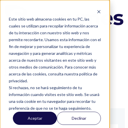
Este sitio web almacena cookies en tu PC, las
cuales se utilizan para recopilar información acerca
de tu interacción con nuestro sitio web y nos
permite recordarte. Usamos esta información con el
fin de mejorar y personalizar tu experiencia de
navegación y para generar analíticas y métricas
acerca de nuestros visitantes en este sitio web y
otros medios de comunicación. Para conocer más
Iniciar sesión
acerca de las cookies, consulta nuestra política de
privacidad.
Si rechazas, no se hará seguimiento de tu
La página que estás intentando ver solo está
información cuando visites este sitio web. Se usará
disponible para usuarios registrados.
una sola cookie en tu navegador para recordar tu
preferencia de que no se te haga seguimiento.
Aceptar
Declinar
Correo*