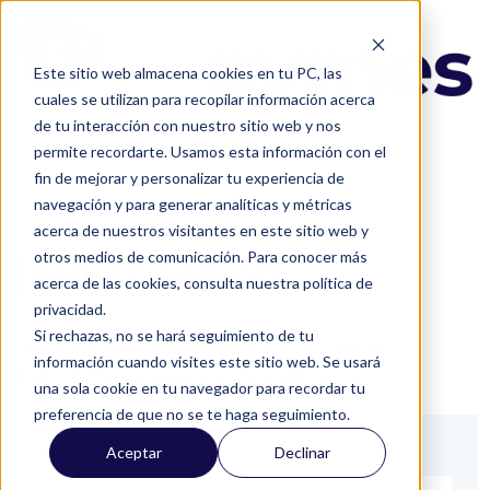
Este sitio web almacena cookies en tu PC, las
cuales se utilizan para recopilar información acerca
de tu interacción con nuestro sitio web y nos
permite recordarte. Usamos esta información con el
fin de mejorar y personalizar tu experiencia de
navegación y para generar analíticas y métricas
acerca de nuestros visitantes en este sitio web y
otros medios de comunicación. Para conocer más
Iniciar sesión
acerca de las cookies, consulta nuestra política de
privacidad.
Si rechazas, no se hará seguimiento de tu
La página que estás intentando ver solo está
información cuando visites este sitio web. Se usará
disponible para usuarios registrados.
una sola cookie en tu navegador para recordar tu
preferencia de que no se te haga seguimiento.
Aceptar
Declinar
Correo*