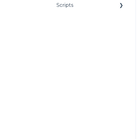
Scripts
Estructuración
Utilitarios
Ventas y F.E