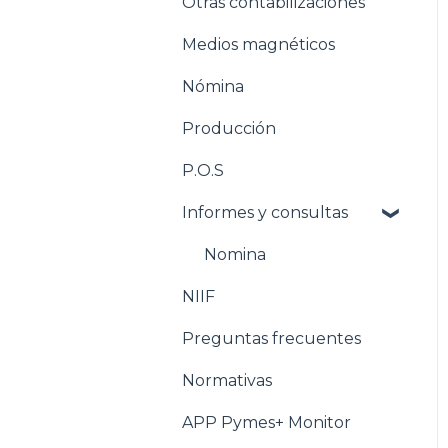
Otras contabilizaciones
Conciliacion bancaria
Estructuración
Inventarios
Medios magnéticos
Estructuración
Nómina
Tesorería
Producción
Pasos para configurar la
Nómina
P.O.S
Estructuración Nómina
Informes y consultas
Pasos para configurar
Nomina
Producción
NIIF
Estructuración
Producción
Preguntas frecuentes
Pasos para configurar
Normativas
POS
APP Pymes+ Monitor
Estructuración POS