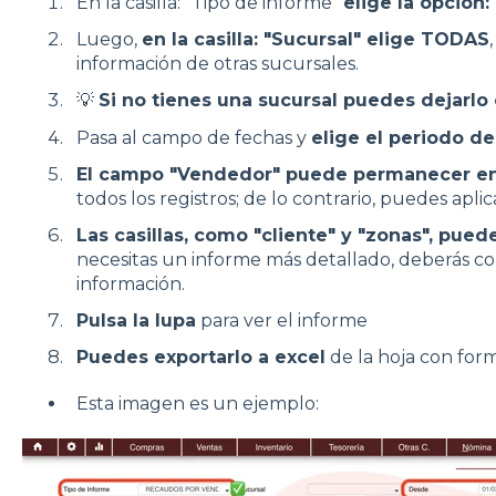
En la casilla: "Tipo de informe"
elige la opción
Luego,
e
n la casilla: "Sucursal" elige TODAS
información de otras sucursales.
💡
Si no tienes una sucursal puedes dejarlo
Pasa al campo de fechas y
elige el periodo de
El campo "Vendedor" puede permanecer e
todos los registros; de lo contrario, puedes aplic
Las casillas, como "cliente" y "zonas", pue
necesitas un informe más detallado, deberás co
información.
Pulsa la lupa
para ver el informe
Puedes exportarlo a excel
de la hoja con for
Esta imagen es un ejemplo: