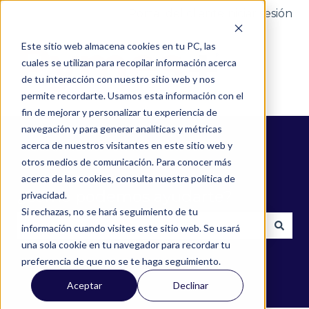
Portal del cliente
Iniciar sesión
Este sitio web almacena cookies en tu PC, las
cuales se utilizan para recopilar información acerca
de tu interacción con nuestro sitio web y nos
permite recordarte. Usamos esta información con el
fin de mejorar y personalizar tu experiencia de
navegación y para generar analíticas y métricas
acerca de nuestros visitantes en este sitio web y
otros medios de comunicación. Para conocer más
acerca de las cookies, consulta nuestra política de
¿Cómo podemos ayudarte?
privacidad.
Si rechazas, no se hará seguimiento de tu
información cuando visites este sitio web. Se usará
una sola cookie en tu navegador para recordar tu
No hay sugerencias porque el campo de búsqued
preferencia de que no se te haga seguimiento.
Aceptar
Declinar