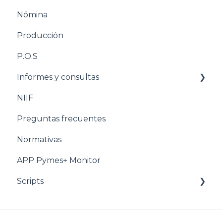
Nómina
Estructuración Nómina
Producción
Pasos para configurar Producción
P.O.S
Estructuración Producción
Informes y consultas
Pasos para configurar POS
NIIF
Estructuración POS
Nomina
Preguntas frecuentes
Estructuración Utilitarios
Normativas
APP Pymes+ Monitor
Scripts
Ventas y F.E