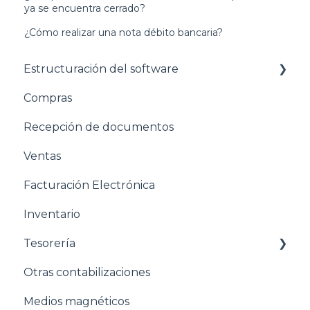
ya se encuentra cerrado?
¿Cómo realizar una nota débito bancaria?
Estructuración del software
Compras
Pasos para configurar tu empresa
Recepción de documentos
Estructuración General
Ventas
Estructuración Contabilidad
Facturación Electrónica
Estructuración Compras
Inventario
Estructuración Ventas
Tesorería
Estructuración Inventarios
Otras contabilizaciones
Estructuración Tesorería
Conciliacion bancaria
Medios magnéticos
Pasos para configurar la Nómina