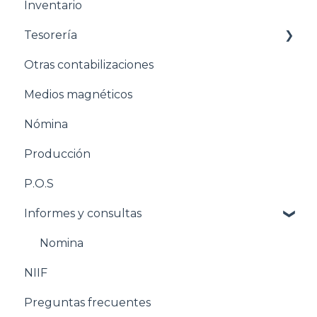
Inventario
Estructuración Ventas
Tesorería
Estructuración Inventarios
Otras contabilizaciones
Estructuración Tesorería
Conciliacion bancaria
Medios magnéticos
Pasos para configurar la Nómina
Nómina
Estructuración Nómina
Producción
Pasos para configurar Producción
P.O.S
Estructuración Producción
Informes y consultas
Pasos para configurar POS
Estructuración POS
Nomina
NIIF
Estructuración Utilitarios
Preguntas frecuentes