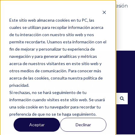
Portal del cliente
Iniciar sesión
Este sitio web almacena cookies en tu PC, las
cuales se utilizan para recopilar información acerca
de tu interacción con nuestro sitio web y nos
permite recordarte. Usamos esta información con el
fin de mejorar y personalizar tu experiencia de
navegación y para generar analíticas y métricas
acerca de nuestros visitantes en este sitio web y
otros medios de comunicación. Para conocer más
acerca de las cookies, consulta nuestra política de
¿Cómo podemos ayudarte?
privacidad.
Si rechazas, no se hará seguimiento de tu
información cuando visites este sitio web. Se usará
una sola cookie en tu navegador para recordar tu
No hay sugerencias porque el campo de búsqued
preferencia de que no se te haga seguimiento.
Aceptar
Declinar