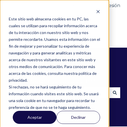
Portal del cliente
Iniciar sesión
Este sitio web almacena cookies en tu PC, las
cuales se utilizan para recopilar información acerca
de tu interacción con nuestro sitio web y nos
permite recordarte. Usamos esta información con el
fin de mejorar y personalizar tu experiencia de
navegación y para generar analíticas y métricas
acerca de nuestros visitantes en este sitio web y
otros medios de comunicación. Para conocer más
acerca de las cookies, consulta nuestra política de
¿Cómo podemos ayudarte?
privacidad.
Si rechazas, no se hará seguimiento de tu
información cuando visites este sitio web. Se usará
una sola cookie en tu navegador para recordar tu
No hay sugerencias porque el campo de búsqued
preferencia de que no se te haga seguimiento.
Aceptar
Declinar