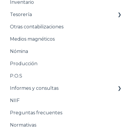
Inventario
Estructuración Ventas
Tesorería
Estructuración Inventarios
Otras contabilizaciones
Estructuración Tesorería
Conciliacion bancaria
Medios magnéticos
Pasos para configurar la Nómina
Nómina
Estructuración Nómina
Producción
Pasos para configurar Producción
P.O.S
Estructuración Producción
Informes y consultas
Pasos para configurar POS
NIIF
Estructuración POS
Nomina
Preguntas frecuentes
Estructuración Utilitarios
Normativas