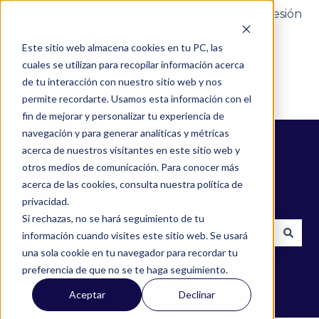
Portal del cliente
Iniciar sesión
Este sitio web almacena cookies en tu PC, las
cuales se utilizan para recopilar información acerca
de tu interacción con nuestro sitio web y nos
permite recordarte. Usamos esta información con el
fin de mejorar y personalizar tu experiencia de
navegación y para generar analíticas y métricas
acerca de nuestros visitantes en este sitio web y
otros medios de comunicación. Para conocer más
acerca de las cookies, consulta nuestra política de
¿Cómo podemos ayudarte?
privacidad.
Si rechazas, no se hará seguimiento de tu
información cuando visites este sitio web. Se usará
una sola cookie en tu navegador para recordar tu
No hay sugerencias porque el campo de búsqued
preferencia de que no se te haga seguimiento.
Aceptar
Declinar