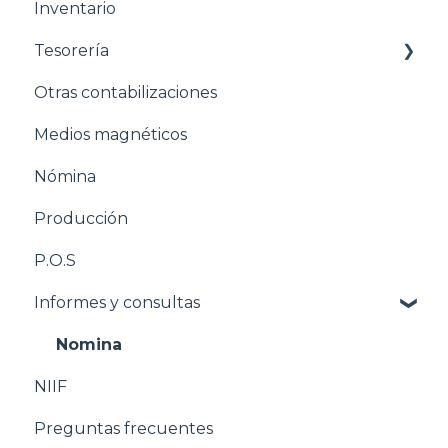
Inventario
Estructuración Ventas
Tesorería
Estructuración Inventarios
Otras contabilizaciones
Estructuración Tesorería
Conciliacion bancaria
Medios magnéticos
Pasos para configurar la Nómina
Nómina
Estructuración Nómina
Producción
Pasos para configurar Producción
P.O.S
Estructuración Producción
Informes y consultas
Pasos para configurar POS
Estructuración POS
Nomina
NIIF
Estructuración Utilitarios
Preguntas frecuentes