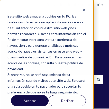
Portal del cliente
Iniciar sesión
Este sitio web almacena cookies en tu PC, las
cuales se utilizan para recopilar información acerca
de tu interacción con nuestro sitio web y nos
permite recordarte. Usamos esta información con el
fin de mejorar y personalizar tu experiencia de
navegación y para generar analíticas y métricas
acerca de nuestros visitantes en este sitio web y
otros medios de comunicación. Para conocer más
acerca de las cookies, consulta nuestra política de
¿Cómo podemos ayudarte?
privacidad.
Si rechazas, no se hará seguimiento de tu
información cuando visites este sitio web. Se usará
una sola cookie en tu navegador para recordar tu
No hay sugerencias porque el campo de búsqued
preferencia de que no se te haga seguimiento.
Aceptar
Declinar