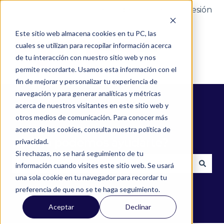
Portal del cliente
Iniciar sesión
Este sitio web almacena cookies en tu PC, las
cuales se utilizan para recopilar información acerca
de tu interacción con nuestro sitio web y nos
permite recordarte. Usamos esta información con el
fin de mejorar y personalizar tu experiencia de
navegación y para generar analíticas y métricas
acerca de nuestros visitantes en este sitio web y
otros medios de comunicación. Para conocer más
acerca de las cookies, consulta nuestra política de
¿Cómo podemos ayudarte?
privacidad.
Si rechazas, no se hará seguimiento de tu
información cuando visites este sitio web. Se usará
una sola cookie en tu navegador para recordar tu
No hay sugerencias porque el campo de búsqued
preferencia de que no se te haga seguimiento.
Aceptar
Declinar