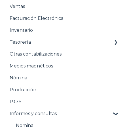
Ventas
Estructuración Contabilidad
Facturación Electrónica
Estructuración Compras
Inventario
Estructuración Ventas
Tesorería
Estructuración Inventarios
Otras contabilizaciones
Estructuración Tesorería
Conciliacion bancaria
Medios magnéticos
Pasos para configurar la Nómina
Nómina
Estructuración Nómina
Producción
Pasos para configurar Producción
P.O.S
Estructuración Producción
Informes y consultas
Pasos para configurar POS
Estructuración POS
Nomina