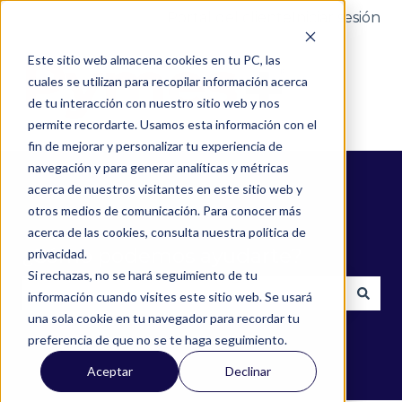
Portal del cliente
Iniciar sesión
Este sitio web almacena cookies en tu PC, las
cuales se utilizan para recopilar información acerca
de tu interacción con nuestro sitio web y nos
permite recordarte. Usamos esta información con el
fin de mejorar y personalizar tu experiencia de
navegación y para generar analíticas y métricas
acerca de nuestros visitantes en este sitio web y
otros medios de comunicación. Para conocer más
acerca de las cookies, consulta nuestra política de
¿Cómo podemos ayudarte?
privacidad.
Si rechazas, no se hará seguimiento de tu
información cuando visites este sitio web. Se usará
una sola cookie en tu navegador para recordar tu
No hay sugerencias porque el campo de búsqued
preferencia de que no se te haga seguimiento.
Aceptar
Declinar