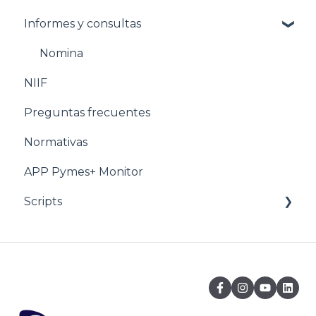
Informes y consultas
Pasos para configurar POS
Estructuración POS
Nomina
NIIF
Estructuración Utilitarios
Preguntas frecuentes
Normativas
APP Pymes+ Monitor
Scripts
Ventas y F.E