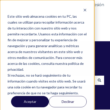
Portal del cliente
Iniciar sesión
Este sitio web almacena cookies en tu PC, las
cuales se utilizan para recopilar información acerca
de tu interacción con nuestro sitio web y nos
permite recordarte. Usamos esta información con el
fin de mejorar y personalizar tu experiencia de
navegación y para generar analíticas y métricas
acerca de nuestros visitantes en este sitio web y
otros medios de comunicación. Para conocer más
acerca de las cookies, consulta nuestra política de
¿Cómo podemos ayudarte?
privacidad.
Si rechazas, no se hará seguimiento de tu
información cuando visites este sitio web. Se usará
una sola cookie en tu navegador para recordar tu
No hay sugerencias porque el campo de búsqued
preferencia de que no se te haga seguimiento.
Aceptar
Declinar