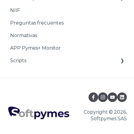
NIIF
Estructuración POS
Nomina
Preguntas frecuentes
Estructuración Utilitarios
Normativas
APP Pymes+ Monitor
Scripts
Ventas y F.E
Copyright © 2026,
Softpymes SAS