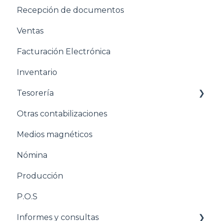
Recepción de documentos
Estructuración General
Ventas
Estructuración Contabilidad
Facturación Electrónica
Estructuración Compras
Inventario
Estructuración Ventas
Tesorería
Estructuración Inventarios
Otras contabilizaciones
Estructuración Tesorería
Conciliacion bancaria
Medios magnéticos
Pasos para configurar la Nómina
Nómina
Estructuración Nómina
Producción
Pasos para configurar Producción
P.O.S
Estructuración Producción
Informes y consultas
Pasos para configurar POS