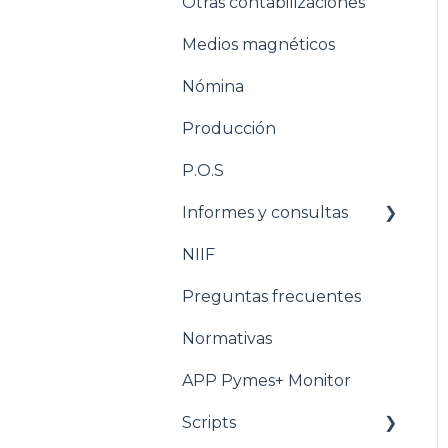
Otras contabilizaciones
Conciliacion bancaria
Estructuración
Inventarios
Medios magnéticos
Estructuración
Nómina
Tesorería
Producción
Pasos para configurar la
Nómina
P.O.S
Estructuración Nómina
Informes y consultas
Pasos para configurar
NIIF
Nomina
Producción
Preguntas frecuentes
Estructuración
Producción
Normativas
Pasos para configurar
APP Pymes+ Monitor
POS
Scripts
Estructuración POS