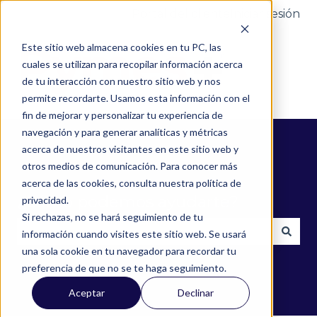
Portal del cliente
Iniciar sesión
Este sitio web almacena cookies en tu PC, las
cuales se utilizan para recopilar información acerca
de tu interacción con nuestro sitio web y nos
permite recordarte. Usamos esta información con el
fin de mejorar y personalizar tu experiencia de
navegación y para generar analíticas y métricas
acerca de nuestros visitantes en este sitio web y
otros medios de comunicación. Para conocer más
acerca de las cookies, consulta nuestra política de
¿Cómo podemos ayudarte?
privacidad.
Si rechazas, no se hará seguimiento de tu
información cuando visites este sitio web. Se usará
una sola cookie en tu navegador para recordar tu
No hay sugerencias porque el campo de búsqued
preferencia de que no se te haga seguimiento.
Aceptar
Declinar