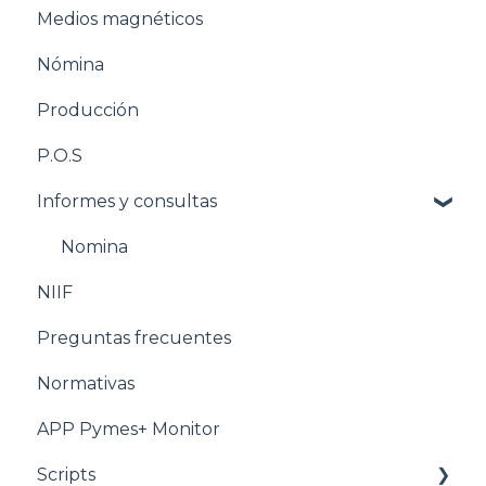
Medios magnéticos
Pasos para configurar la Nómina
Nómina
Estructuración Nómina
Producción
Pasos para configurar Producción
P.O.S
Estructuración Producción
Informes y consultas
Pasos para configurar POS
Estructuración POS
Nomina
NIIF
Estructuración Utilitarios
Preguntas frecuentes
Normativas
APP Pymes+ Monitor
Scripts