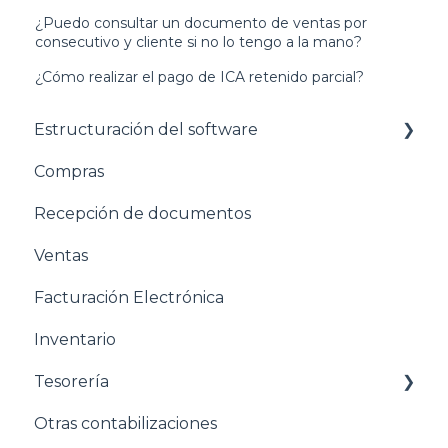
¿Puedo consultar un documento de ventas por
consecutivo y cliente si no lo tengo a la mano?
¿Cómo realizar el pago de ICA retenido parcial?
Estructuración del software
Compras
Pasos para configurar tu empresa
Recepción de documentos
Estructuración General
Ventas
Estructuración Contabilidad
Facturación Electrónica
Estructuración Compras
Inventario
Estructuración Ventas
Tesorería
Estructuración Inventarios
Otras contabilizaciones
Estructuración Tesorería
Conciliacion bancaria