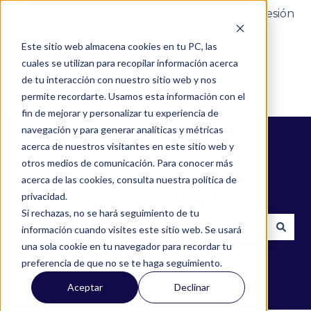
Portal del cliente
Iniciar sesión
Este sitio web almacena cookies en tu PC, las
cuales se utilizan para recopilar información acerca
de tu interacción con nuestro sitio web y nos
permite recordarte. Usamos esta información con el
fin de mejorar y personalizar tu experiencia de
navegación y para generar analíticas y métricas
acerca de nuestros visitantes en este sitio web y
otros medios de comunicación. Para conocer más
acerca de las cookies, consulta nuestra política de
¿Cómo podemos ayudarte?
privacidad.
Si rechazas, no se hará seguimiento de tu
información cuando visites este sitio web. Se usará
una sola cookie en tu navegador para recordar tu
No hay sugerencias porque el campo de búsqued
preferencia de que no se te haga seguimiento.
Aceptar
Declinar