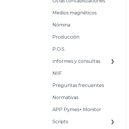
Otras contabilizaciones
Conciliacion bancaria
Estructuración
Inventarios
Medios magnéticos
Estructuración
Nómina
Tesorería
Producción
Pasos para configurar la
Nómina
P.O.S
Estructuración Nómina
Informes y consultas
Pasos para configurar
NIIF
Nomina
Producción
Preguntas frecuentes
Estructuración
Producción
Normativas
Pasos para configurar
APP Pymes+ Monitor
POS
Scripts
Estructuración POS