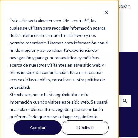
Portal del cliente
Iniciar sesión
Este sitio web almacena cookies en tu PC, las
cuales se utilizan para recopilar información acerca
de tu interacción con nuestro sitio web y nos
permite recordarte. Usamos esta información con el
fin de mejorar y personalizar tu experiencia de
navegación y para generar analíticas y métricas
acerca de nuestros visitantes en este sitio web y
otros medios de comunicación. Para conocer más
acerca de las cookies, consulta nuestra política de
¿Cómo podemos ayudarte?
privacidad.
Si rechazas, no se hará seguimiento de tu
información cuando visites este sitio web. Se usará
una sola cookie en tu navegador para recordar tu
No hay sugerencias porque el campo de búsqued
preferencia de que no se te haga seguimiento.
Aceptar
Declinar