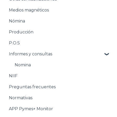
Medios magnéticos
Pasos para configurar la Nómina
Nómina
Estructuración Nómina
Producción
Pasos para configurar Producción
P.O.S
Estructuración Producción
Informes y consultas
Pasos para configurar POS
Estructuración POS
Nomina
NIIF
Estructuración Utilitarios
Preguntas frecuentes
Normativas
APP Pymes+ Monitor