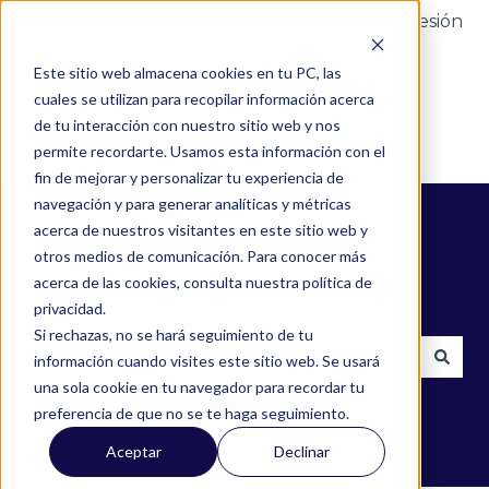
Portal del cliente
Iniciar sesión
Este sitio web almacena cookies en tu PC, las
cuales se utilizan para recopilar información acerca
de tu interacción con nuestro sitio web y nos
permite recordarte. Usamos esta información con el
fin de mejorar y personalizar tu experiencia de
navegación y para generar analíticas y métricas
acerca de nuestros visitantes en este sitio web y
otros medios de comunicación. Para conocer más
acerca de las cookies, consulta nuestra política de
¿Cómo podemos ayudarte?
privacidad.
Si rechazas, no se hará seguimiento de tu
información cuando visites este sitio web. Se usará
una sola cookie en tu navegador para recordar tu
No hay sugerencias porque el campo de búsqued
preferencia de que no se te haga seguimiento.
Aceptar
Declinar