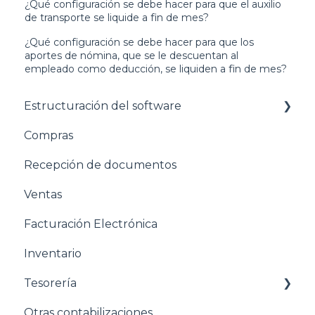
¿Qué configuración se debe hacer para que el auxilio
de transporte se liquide a fin de mes?
¿Qué configuración se debe hacer para que los
aportes de nómina, que se le descuentan al
empleado como deducción, se liquiden a fin de mes?
Estructuración del software
Compras
Pasos para configurar tu empresa
Recepción de documentos
Estructuración General
Ventas
Estructuración Contabilidad
Facturación Electrónica
Estructuración Compras
Inventario
Estructuración Ventas
Tesorería
Estructuración Inventarios
Otras contabilizaciones
Estructuración Tesorería
Conciliacion bancaria