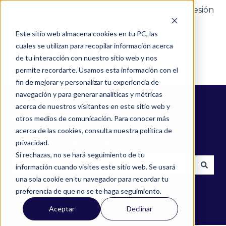
Portal del cliente
Iniciar sesión
Este sitio web almacena cookies en tu PC, las
cuales se utilizan para recopilar información acerca
de tu interacción con nuestro sitio web y nos
permite recordarte. Usamos esta información con el
fin de mejorar y personalizar tu experiencia de
navegación y para generar analíticas y métricas
acerca de nuestros visitantes en este sitio web y
otros medios de comunicación. Para conocer más
acerca de las cookies, consulta nuestra política de
¿Cómo podemos ayudarte?
privacidad.
Si rechazas, no se hará seguimiento de tu
información cuando visites este sitio web. Se usará
una sola cookie en tu navegador para recordar tu
No hay sugerencias porque el campo de búsqued
preferencia de que no se te haga seguimiento.
Aceptar
Declinar