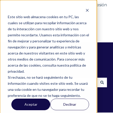
Portal del cliente
Iniciar sesión
Este sitio web almacena cookies en tu PC, las
cuales se utilizan para recopilar información acerca
de tu interacción con nuestro sitio web y nos
permite recordarte. Usamos esta información con el
fin de mejorar y personalizar tu experiencia de
navegación y para generar analíticas y métricas
acerca de nuestros visitantes en este sitio web y
otros medios de comunicación. Para conocer más
acerca de las cookies, consulta nuestra política de
¿Cómo podemos ayudarte?
privacidad.
Si rechazas, no se hará seguimiento de tu
información cuando visites este sitio web. Se usará
una sola cookie en tu navegador para recordar tu
No hay sugerencias porque el campo de búsqued
preferencia de que no se te haga seguimiento.
Aceptar
Declinar