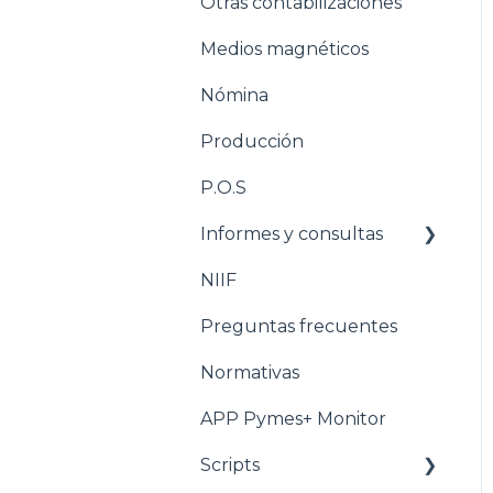
Otras contabilizaciones
Conciliacion bancaria
Estructuración
Inventarios
Medios magnéticos
Estructuración
Nómina
Tesorería
Producción
Pasos para configurar la
Nómina
P.O.S
Estructuración Nómina
Informes y consultas
Pasos para configurar
NIIF
Nomina
Producción
Preguntas frecuentes
Estructuración
Producción
Normativas
Pasos para configurar
APP Pymes+ Monitor
POS
Scripts
Estructuración POS