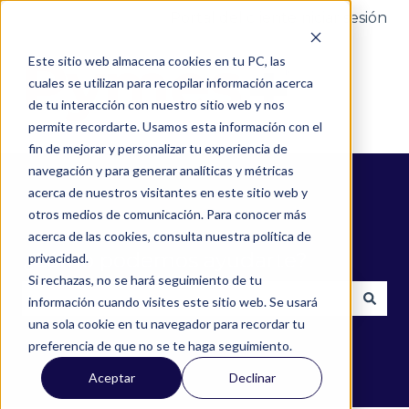
Portal del cliente
Iniciar sesión
Este sitio web almacena cookies en tu PC, las
cuales se utilizan para recopilar información acerca
de tu interacción con nuestro sitio web y nos
permite recordarte. Usamos esta información con el
fin de mejorar y personalizar tu experiencia de
navegación y para generar analíticas y métricas
acerca de nuestros visitantes en este sitio web y
otros medios de comunicación. Para conocer más
acerca de las cookies, consulta nuestra política de
¿Cómo podemos ayudarte?
privacidad.
Si rechazas, no se hará seguimiento de tu
información cuando visites este sitio web. Se usará
una sola cookie en tu navegador para recordar tu
No hay sugerencias porque el campo de búsqued
preferencia de que no se te haga seguimiento.
Aceptar
Declinar