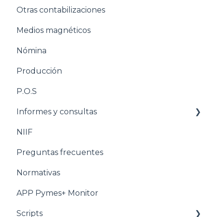
Otras contabilizaciones
Estructuración Tesorería
Conciliacion bancaria
Medios magnéticos
Pasos para configurar la Nómina
Nómina
Estructuración Nómina
Producción
Pasos para configurar Producción
P.O.S
Estructuración Producción
Informes y consultas
Pasos para configurar POS
NIIF
Estructuración POS
Nomina
Preguntas frecuentes
Estructuración Utilitarios
Normativas
APP Pymes+ Monitor
Scripts