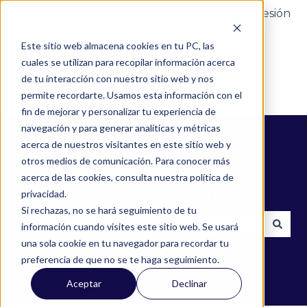
Portal del cliente
Iniciar sesión
Este sitio web almacena cookies en tu PC, las
cuales se utilizan para recopilar información acerca
de tu interacción con nuestro sitio web y nos
permite recordarte. Usamos esta información con el
fin de mejorar y personalizar tu experiencia de
navegación y para generar analíticas y métricas
acerca de nuestros visitantes en este sitio web y
otros medios de comunicación. Para conocer más
acerca de las cookies, consulta nuestra política de
¿Cómo podemos ayudarte?
privacidad.
Si rechazas, no se hará seguimiento de tu
información cuando visites este sitio web. Se usará
una sola cookie en tu navegador para recordar tu
No hay sugerencias porque el campo de búsqued
preferencia de que no se te haga seguimiento.
Aceptar
Declinar