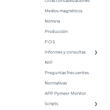
Otras contabilizaciones
Conciliacion bancaria
Estructuración
Inventarios
Medios magnéticos
Estructuración
Nómina
Tesorería
Producción
Pasos para configurar la
Nómina
P.O.S
Estructuración Nómina
Informes y consultas
Pasos para configurar
NIIF
Nomina
Producción
Preguntas frecuentes
Estructuración
Producción
Normativas
Pasos para configurar
APP Pymes+ Monitor
POS
Scripts
Estructuración POS