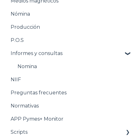
Medios magnéticos
Pasos para configurar la Nómina
Nómina
Estructuración Nómina
Producción
Pasos para configurar Producción
P.O.S
Estructuración Producción
Informes y consultas
Pasos para configurar POS
Estructuración POS
Nomina
NIIF
Estructuración Utilitarios
Preguntas frecuentes
Normativas
APP Pymes+ Monitor
Scripts