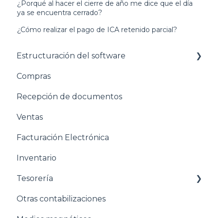
¿Porqué al hacer el cierre de año me dice que el día
ya se encuentra cerrado?
¿Cómo realizar el pago de ICA retenido parcial?
Estructuración del software
Compras
Pasos para configurar tu empresa
Recepción de documentos
Estructuración General
Ventas
Estructuración Contabilidad
Facturación Electrónica
Estructuración Compras
Inventario
Estructuración Ventas
Tesorería
Estructuración Inventarios
Otras contabilizaciones
Estructuración Tesorería
Conciliacion bancaria