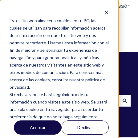
Portal del cliente
Iniciar sesión
Este sitio web almacena cookies en tu PC, las
cuales se utilizan para recopilar información acerca
de tu interacción con nuestro sitio web y nos
permite recordarte. Usamos esta información con el
fin de mejorar y personalizar tu experiencia de
navegación y para generar analíticas y métricas
acerca de nuestros visitantes en este sitio web y
otros medios de comunicación. Para conocer más
acerca de las cookies, consulta nuestra política de
¿Cómo podemos ayudarte?
privacidad.
Si rechazas, no se hará seguimiento de tu
información cuando visites este sitio web. Se usará
una sola cookie en tu navegador para recordar tu
No hay sugerencias porque el campo de búsqued
preferencia de que no se te haga seguimiento.
Aceptar
Declinar