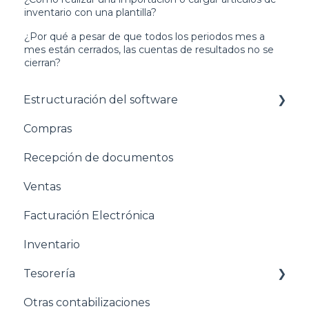
inventario con una plantilla?
¿Por qué a pesar de que todos los periodos mes a
mes están cerrados, las cuentas de resultados no se
cierran?
Estructuración del software
Compras
Pasos para configurar tu empresa
Recepción de documentos
Estructuración General
Ventas
Estructuración Contabilidad
Facturación Electrónica
Estructuración Compras
Inventario
Estructuración Ventas
Tesorería
Estructuración Inventarios
Otras contabilizaciones
Estructuración Tesorería
Conciliacion bancaria