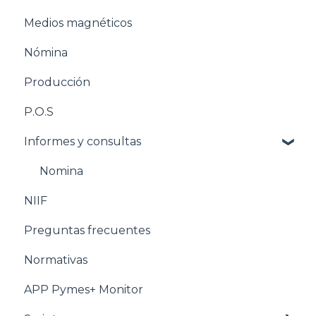
Medios magnéticos
Pasos para configurar la Nómina
Nómina
Estructuración Nómina
Producción
Pasos para configurar Producción
P.O.S
Estructuración Producción
Informes y consultas
Pasos para configurar POS
Estructuración POS
Nomina
NIIF
Estructuración Utilitarios
Preguntas frecuentes
Normativas
APP Pymes+ Monitor