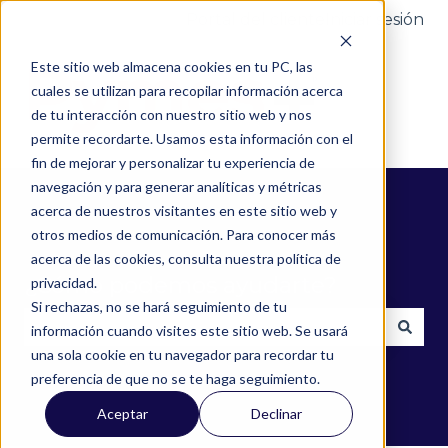
Portal del cliente
Iniciar sesión
Este sitio web almacena cookies en tu PC, las
cuales se utilizan para recopilar información acerca
de tu interacción con nuestro sitio web y nos
permite recordarte. Usamos esta información con el
fin de mejorar y personalizar tu experiencia de
navegación y para generar analíticas y métricas
acerca de nuestros visitantes en este sitio web y
otros medios de comunicación. Para conocer más
acerca de las cookies, consulta nuestra política de
¿Cómo podemos ayudarte?
privacidad.
Si rechazas, no se hará seguimiento de tu
información cuando visites este sitio web. Se usará
una sola cookie en tu navegador para recordar tu
No hay sugerencias porque el campo de búsqued
preferencia de que no se te haga seguimiento.
Aceptar
Declinar