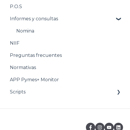
P.O.S
Estructuración Producción
Informes y consultas
Pasos para configurar POS
Estructuración POS
Nomina
NIIF
Estructuración Utilitarios
Preguntas frecuentes
Normativas
APP Pymes+ Monitor
Scripts
Ventas y F.E