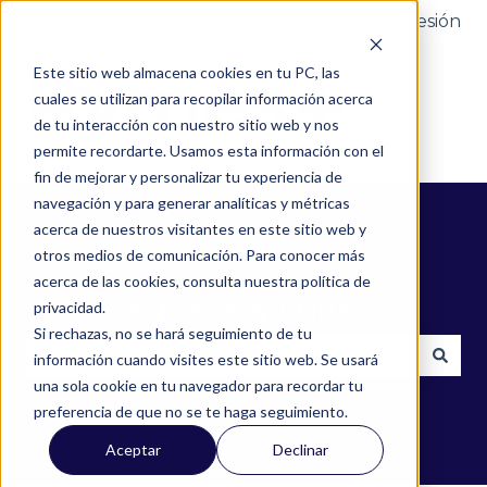
Portal del cliente
Iniciar sesión
Este sitio web almacena cookies en tu PC, las
cuales se utilizan para recopilar información acerca
de tu interacción con nuestro sitio web y nos
permite recordarte. Usamos esta información con el
fin de mejorar y personalizar tu experiencia de
navegación y para generar analíticas y métricas
acerca de nuestros visitantes en este sitio web y
otros medios de comunicación. Para conocer más
acerca de las cookies, consulta nuestra política de
¿Cómo podemos ayudarte?
privacidad.
Si rechazas, no se hará seguimiento de tu
información cuando visites este sitio web. Se usará
una sola cookie en tu navegador para recordar tu
No hay sugerencias porque el campo de búsqued
preferencia de que no se te haga seguimiento.
Aceptar
Declinar