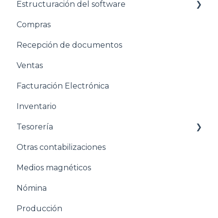
Estructuración del software
Compras
Pasos para configurar tu empresa
Recepción de documentos
Estructuración General
Ventas
Estructuración Contabilidad
Facturación Electrónica
Estructuración Compras
Inventario
Estructuración Ventas
Tesorería
Estructuración Inventarios
Otras contabilizaciones
Estructuración Tesorería
Conciliacion bancaria
Medios magnéticos
Pasos para configurar la Nómina
Nómina
Estructuración Nómina
Producción
Pasos para configurar Producción