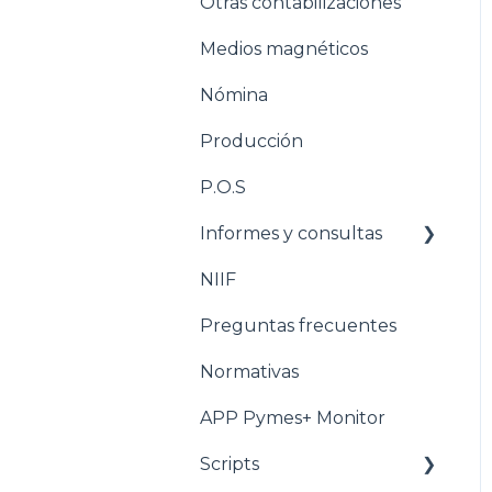
Otras contabilizaciones
Conciliacion bancaria
Estructuración
Inventarios
Medios magnéticos
Estructuración
Nómina
Tesorería
Producción
Pasos para configurar la
Nómina
P.O.S
Estructuración Nómina
Informes y consultas
Pasos para configurar
NIIF
Nomina
Producción
Preguntas frecuentes
Estructuración
Producción
Normativas
Pasos para configurar
APP Pymes+ Monitor
POS
Scripts
Estructuración POS