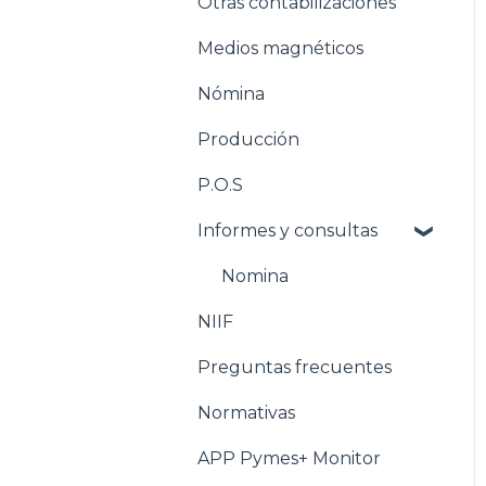
Otras contabilizaciones
Conciliacion bancaria
Estructuración
Inventarios
Medios magnéticos
Estructuración
Nómina
Tesorería
Producción
Pasos para configurar la
Nómina
P.O.S
Estructuración Nómina
Informes y consultas
Pasos para configurar
Nomina
Producción
NIIF
Estructuración
Producción
Preguntas frecuentes
Pasos para configurar
Normativas
POS
APP Pymes+ Monitor
Estructuración POS