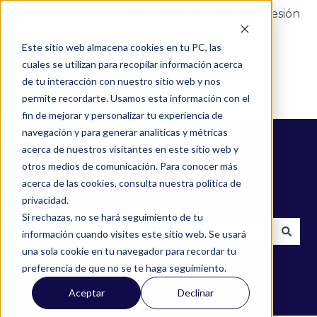
Portal del cliente
Iniciar sesión
Este sitio web almacena cookies en tu PC, las
cuales se utilizan para recopilar información acerca
de tu interacción con nuestro sitio web y nos
permite recordarte. Usamos esta información con el
fin de mejorar y personalizar tu experiencia de
navegación y para generar analíticas y métricas
acerca de nuestros visitantes en este sitio web y
otros medios de comunicación. Para conocer más
acerca de las cookies, consulta nuestra política de
¿Cómo podemos ayudarte?
privacidad.
Si rechazas, no se hará seguimiento de tu
información cuando visites este sitio web. Se usará
una sola cookie en tu navegador para recordar tu
No hay sugerencias porque el campo de búsqued
preferencia de que no se te haga seguimiento.
Aceptar
Declinar