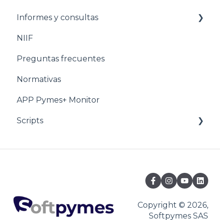
Informes y consultas
Pasos para configurar POS
NIIF
Estructuración POS
Nomina
Preguntas frecuentes
Estructuración Utilitarios
Normativas
APP Pymes+ Monitor
Scripts
Ventas y F.E
Copyright © 2026,
Softpymes SAS