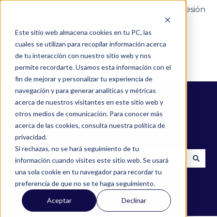
Portal del cliente
Iniciar sesión
Este sitio web almacena cookies en tu PC, las
cuales se utilizan para recopilar información acerca
de tu interacción con nuestro sitio web y nos
permite recordarte. Usamos esta información con el
fin de mejorar y personalizar tu experiencia de
navegación y para generar analíticas y métricas
acerca de nuestros visitantes en este sitio web y
otros medios de comunicación. Para conocer más
acerca de las cookies, consulta nuestra política de
¿Cómo podemos ayudarte?
privacidad.
Si rechazas, no se hará seguimiento de tu
información cuando visites este sitio web. Se usará
una sola cookie en tu navegador para recordar tu
No hay sugerencias porque el campo de búsqued
preferencia de que no se te haga seguimiento.
Aceptar
Declinar