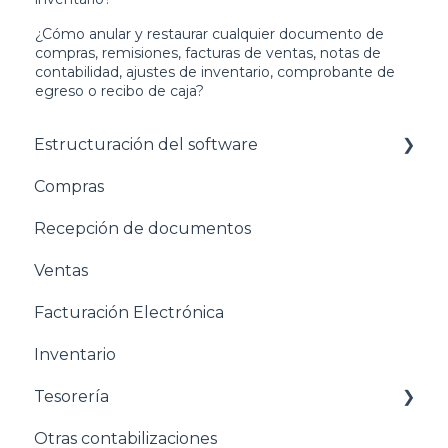
¿Cómo anular y restaurar cualquier documento de
compras, remisiones, facturas de ventas, notas de
contabilidad, ajustes de inventario, comprobante de
egreso o recibo de caja?
Estructuración del software
Compras
Pasos para configurar tu empresa
Recepción de documentos
Estructuración General
Ventas
Estructuración Contabilidad
Facturación Electrónica
Estructuración Compras
Inventario
Estructuración Ventas
Tesorería
Estructuración Inventarios
Otras contabilizaciones
Estructuración Tesorería
Conciliacion bancaria