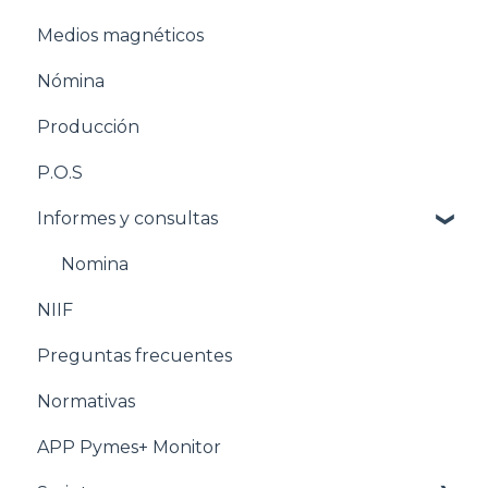
Medios magnéticos
Pasos para configurar la Nómina
Nómina
Estructuración Nómina
Producción
Pasos para configurar Producción
P.O.S
Estructuración Producción
Informes y consultas
Pasos para configurar POS
Estructuración POS
Nomina
NIIF
Estructuración Utilitarios
Preguntas frecuentes
Normativas
APP Pymes+ Monitor