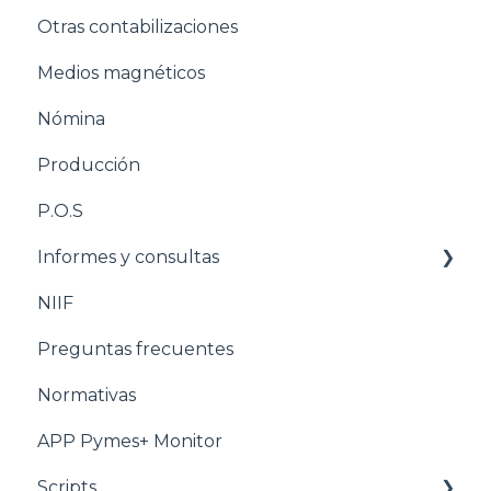
Otras contabilizaciones
Estructuración Tesorería
Conciliacion bancaria
Medios magnéticos
Pasos para configurar la Nómina
Nómina
Estructuración Nómina
Producción
Pasos para configurar Producción
P.O.S
Estructuración Producción
Informes y consultas
Pasos para configurar POS
NIIF
Estructuración POS
Nomina
Preguntas frecuentes
Estructuración Utilitarios
Normativas
APP Pymes+ Monitor
Scripts