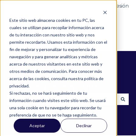
Portal del cliente
Iniciar sesión
Este sitio web almacena cookies en tu PC, las
cuales se utilizan para recopilar información acerca
de tu interacción con nuestro sitio web y nos
permite recordarte. Usamos esta información con el
fin de mejorar y personalizar tu experiencia de
navegación y para generar analíticas y métricas
acerca de nuestros visitantes en este sitio web y
otros medios de comunicación. Para conocer más
acerca de las cookies, consulta nuestra política de
¿Cómo podemos ayudarte?
privacidad.
Si rechazas, no se hará seguimiento de tu
información cuando visites este sitio web. Se usará
una sola cookie en tu navegador para recordar tu
No hay sugerencias porque el campo de búsqued
preferencia de que no se te haga seguimiento.
Aceptar
Declinar