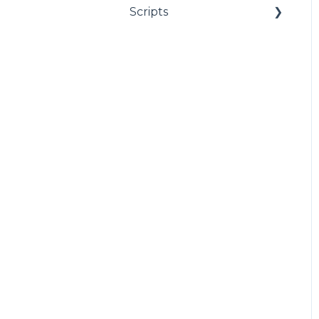
Scripts
Estructuración
Utilitarios
Ventas y F.E