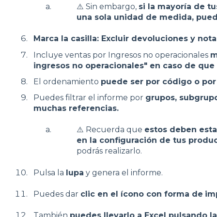
⚠️ Sin embargo,
si la mayoría de 
una sola unidad de medida, pued
Marca la casilla: Excluir devoluciones y nota
Incluye ventas por Ingresos no operacionales
m
ingresos no operacionales" en caso de que 
El ordenamiento
puede ser por código o po
Puedes filtrar el informe por
grupos, subgrup
muchas referencias.
⚠️ Recuerda que
estos deben esta
en la configuración de tus produ
podrás realizarlo.
Pulsa la
lupa
y genera el informe.
Puedes dar
clic en el ícono con forma de
im
También
puedes llevarlo a Excel pulsando l