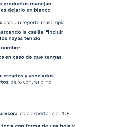
tus productos manejan
es dejarlo en blanco.
s
para un reporte más limpio
arcando la casilla: "Incluir
los hayas tenido
r nombre
os
en caso de que tengas
r creados y asociados
ctos
; de lo contrario, no
presora
, para exportarlo a PDF.
a tecla con forma de una hoja y