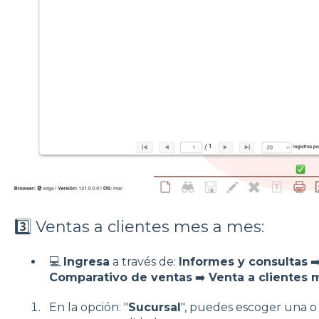
3️⃣ Ventas a clientes mes a mes:
💻
Ingresa
a través de:
Informes y consultas
➡
Comparativo de ventas
➡️
Venta a clientes
En la opción: "
Sucursal
", puedes escoger una o