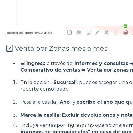
2️⃣ Venta por Zonas mes a mes:
💻
Ingresa
a través de:
Informes y consultas
➡
Comparativo de ventas
➡️
Venta por zonas 
En la opción: "
Sucursal
", puedes escoger una o
reporte consolidado.
Pasa a la casilla: "
Año
" y
escribe el año que qui
Marca la casilla: Excluir devoluciones y nota
Incluye ventas por Ingresos no operacionales
m
ingresos no operacionales" en caso de que 