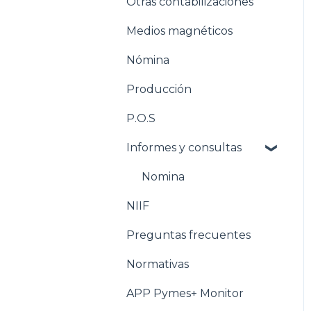
Otras contabilizaciones
Conciliacion bancaria
Estructuración
Inventarios
Medios magnéticos
Estructuración
Nómina
Tesorería
Producción
Pasos para configurar la
Nómina
P.O.S
Estructuración Nómina
Informes y consultas
Pasos para configurar
Nomina
Producción
NIIF
Estructuración
Producción
Preguntas frecuentes
Pasos para configurar
Normativas
POS
APP Pymes+ Monitor
Estructuración POS