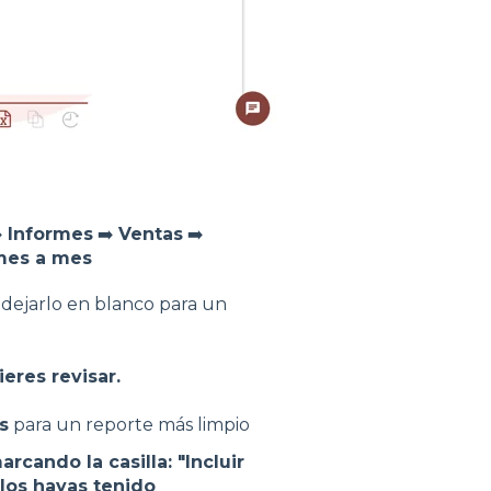
️
Informes
➡️
Ventas
➡️
mes a mes
 dejarlo en blanco para un
eres revisar.
s
para un reporte más limpio
arcando la casilla: "Incluir
los hayas tenido