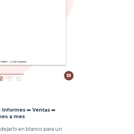
️
Informes
➡️
Ventas
➡️
 mes a mes
 dejarlo en blanco para un