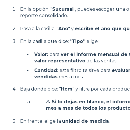
En la opción: "
Sucursal
", puedes escoger una o
reporte consolidado.
Pasa a la casilla: "
Año
" y
escribe el año que qui
En la casilla que dice: "
Tipo
", elige:
Valor:
para
ver el informe mensual de 
valor representativo
de las ventas.
Cantidad:
este filtro te sirve para
evalua
vendidas
mes a mes.
Baja donde dice: "
Item
" y filtra por cada produc
⚠️ Si lo dejas en blanco, el infor
mes a mes de todos los producto
En frente, elige la
unidad de medida
.