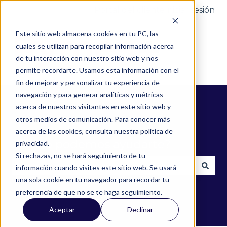
Portal del cliente
Iniciar sesión
Este sitio web almacena cookies en tu PC, las
cuales se utilizan para recopilar información acerca
de tu interacción con nuestro sitio web y nos
permite recordarte. Usamos esta información con el
fin de mejorar y personalizar tu experiencia de
navegación y para generar analíticas y métricas
acerca de nuestros visitantes en este sitio web y
otros medios de comunicación. Para conocer más
acerca de las cookies, consulta nuestra política de
¿Cómo podemos ayudarte?
privacidad.
Si rechazas, no se hará seguimiento de tu
información cuando visites este sitio web. Se usará
una sola cookie en tu navegador para recordar tu
No hay sugerencias porque el campo de búsqued
preferencia de que no se te haga seguimiento.
Aceptar
Declinar