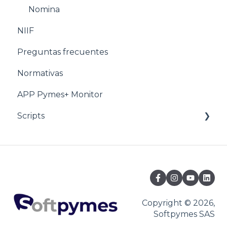
Estructuración POS
Nomina
NIIF
Estructuración Utilitarios
Preguntas frecuentes
Normativas
APP Pymes+ Monitor
Scripts
Ventas y F.E
Copyright © 2026,
Softpymes SAS