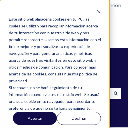
Portal del cliente
Iniciar sesión
Este sitio web almacena cookies en tu PC, las
cuales se utilizan para recopilar información acerca
de tu interacción con nuestro sitio web y nos
permite recordarte. Usamos esta información con el
fin de mejorar y personalizar tu experiencia de
navegación y para generar analíticas y métricas
acerca de nuestros visitantes en este sitio web y
otros medios de comunicación. Para conocer más
acerca de las cookies, consulta nuestra política de
¿Cómo podemos ayudarte?
privacidad.
Si rechazas, no se hará seguimiento de tu
información cuando visites este sitio web. Se usará
una sola cookie en tu navegador para recordar tu
No hay sugerencias porque el campo de búsqued
preferencia de que no se te haga seguimiento.
Aceptar
Declinar