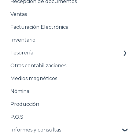
Recepción de documentos
Estructuración General
Ventas
Estructuración Contabilidad
Facturación Electrónica
Estructuración Compras
Inventario
Estructuración Ventas
Tesorería
Estructuración Inventarios
Otras contabilizaciones
Estructuración Tesorería
Conciliacion bancaria
Medios magnéticos
Pasos para configurar la Nómina
Nómina
Estructuración Nómina
Producción
Pasos para configurar Producción
P.O.S
Estructuración Producción
Informes y consultas
Pasos para configurar POS