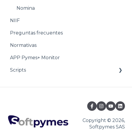
Estructuración POS
Nomina
NIIF
Estructuración Utilitarios
Preguntas frecuentes
Normativas
APP Pymes+ Monitor
Scripts
Ventas y F.E
Copyright © 2026,
Softpymes SAS