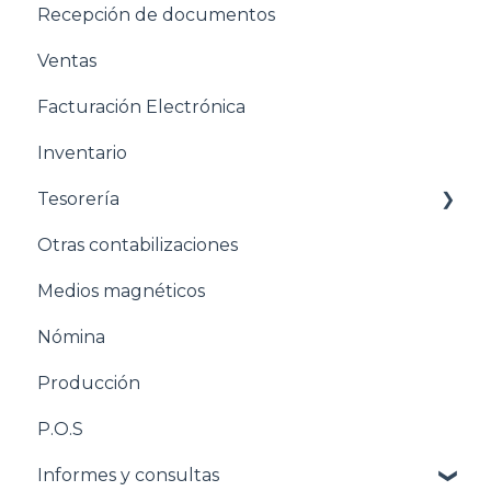
Recepción de documentos
Estructuración General
Ventas
Estructuración Contabilidad
Facturación Electrónica
Estructuración Compras
Inventario
Estructuración Ventas
Tesorería
Estructuración Inventarios
Otras contabilizaciones
Estructuración Tesorería
Conciliacion bancaria
Medios magnéticos
Pasos para configurar la Nómina
Nómina
Estructuración Nómina
Producción
Pasos para configurar Producción
P.O.S
Estructuración Producción
Informes y consultas
Pasos para configurar POS