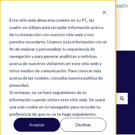
Portal del cliente
Iniciar sesión
Este sitio web almacena cookies en tu PC, las
cuales se utilizan para recopilar información acerca
de tu interacción con nuestro sitio web y nos
permite recordarte. Usamos esta información con el
fin de mejorar y personalizar tu experiencia de
navegación y para generar analíticas y métricas
acerca de nuestros visitantes en este sitio web y
otros medios de comunicación. Para conocer más
acerca de las cookies, consulta nuestra política de
¿Cómo podemos ayudarte?
privacidad.
Si rechazas, no se hará seguimiento de tu
información cuando visites este sitio web. Se usará
una sola cookie en tu navegador para recordar tu
No hay sugerencias porque el campo de búsqued
preferencia de que no se te haga seguimiento.
Aceptar
Declinar