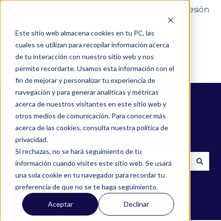
Portal del cliente
Iniciar sesión
Este sitio web almacena cookies en tu PC, las
cuales se utilizan para recopilar información acerca
de tu interacción con nuestro sitio web y nos
permite recordarte. Usamos esta información con el
fin de mejorar y personalizar tu experiencia de
navegación y para generar analíticas y métricas
acerca de nuestros visitantes en este sitio web y
otros medios de comunicación. Para conocer más
acerca de las cookies, consulta nuestra política de
¿Cómo podemos ayudarte?
privacidad.
Si rechazas, no se hará seguimiento de tu
información cuando visites este sitio web. Se usará
una sola cookie en tu navegador para recordar tu
No hay sugerencias porque el campo de búsqued
preferencia de que no se te haga seguimiento.
Aceptar
Declinar