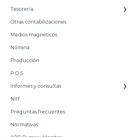
Tesorería
Estructuración Inventarios
Otras contabilizaciones
Estructuración Tesorería
Conciliacion bancaria
Medios magnéticos
Pasos para configurar la Nómina
Nómina
Estructuración Nómina
Producción
Pasos para configurar Producción
P.O.S
Estructuración Producción
Informes y consultas
Pasos para configurar POS
NIIF
Estructuración POS
Nomina
Preguntas frecuentes
Estructuración Utilitarios
Normativas