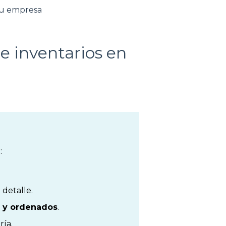
tu empresa
e inventarios en
:
 detalle.
s y ordenados
.
ría.