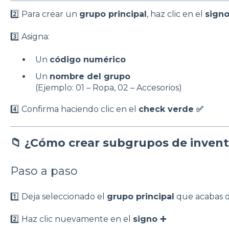
2️⃣ Para crear un
grupo principal
, haz clic en el
signo
3️⃣ Asigna:
Un
código numérico
Un
nombre del grupo
(Ejemplo: 01 – Ropa, 02 – Accesorios)
4️⃣ Confirma haciendo clic en el
check verde ✅
📁 ¿Cómo crear subgrupos de invent
Paso a paso
1️⃣ Deja seleccionado el
grupo principal
que acabas d
2️⃣ Haz clic nuevamente en el
signo ➕