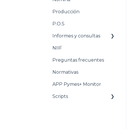
Producción
P.O.S
Informes y consultas
NIIF
Nomina
Preguntas frecuentes
Normativas
APP Pymes+ Monitor
Scripts
Ventas y F.E