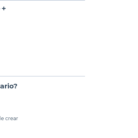
 ➕
ario?
e crear