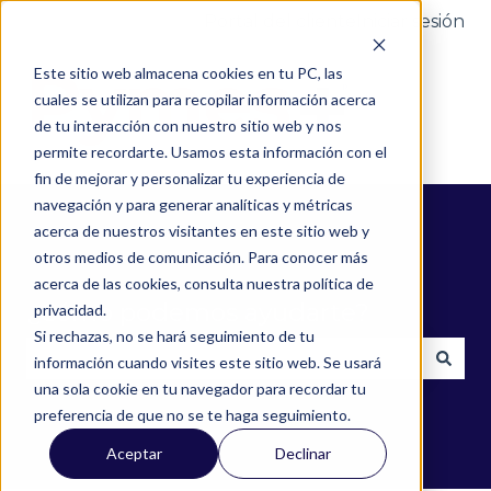
Portal del cliente
Iniciar sesión
Este sitio web almacena cookies en tu PC, las
cuales se utilizan para recopilar información acerca
de tu interacción con nuestro sitio web y nos
permite recordarte. Usamos esta información con el
fin de mejorar y personalizar tu experiencia de
navegación y para generar analíticas y métricas
acerca de nuestros visitantes en este sitio web y
otros medios de comunicación. Para conocer más
acerca de las cookies, consulta nuestra política de
¿Cómo podemos ayudarte?
privacidad.
Si rechazas, no se hará seguimiento de tu
información cuando visites este sitio web. Se usará
una sola cookie en tu navegador para recordar tu
No hay sugerencias porque el campo de búsqued
preferencia de que no se te haga seguimiento.
Aceptar
Declinar