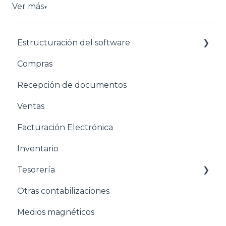
Ver más
▼
Estructuración del software
Compras
Pasos para configurar tu empresa
Recepción de documentos
Estructuración General
Ventas
Estructuración Contabilidad
Facturación Electrónica
Estructuración Compras
Inventario
Estructuración Ventas
Tesorería
Estructuración Inventarios
Otras contabilizaciones
Estructuración Tesorería
Conciliacion bancaria
Medios magnéticos
Pasos para configurar la Nómina