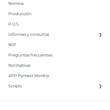
Nómina
Estructuración Nómina
Producción
Pasos para configurar Producción
P.O.S
Estructuración Producción
Informes y consultas
Pasos para configurar POS
NIIF
Estructuración POS
Nomina
Preguntas frecuentes
Estructuración Utilitarios
Normativas
APP Pymes+ Monitor
Scripts
Ventas y F.E