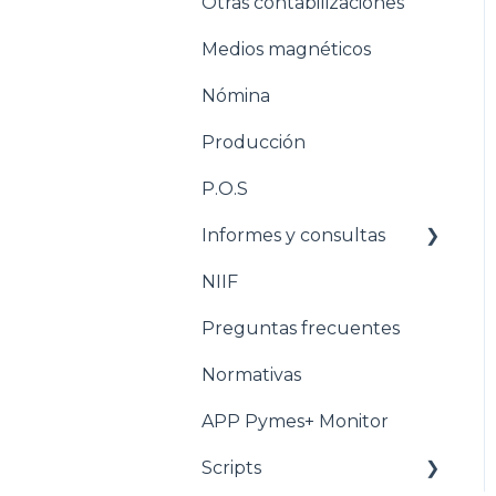
Otras contabilizaciones
Conciliacion bancaria
Estructuración
Inventarios
Medios magnéticos
Estructuración
Nómina
Tesorería
Producción
Pasos para configurar la
Nómina
P.O.S
Estructuración Nómina
Informes y consultas
Pasos para configurar
NIIF
Nomina
Producción
Preguntas frecuentes
Estructuración
Producción
Normativas
Pasos para configurar
APP Pymes+ Monitor
POS
Scripts
Estructuración POS