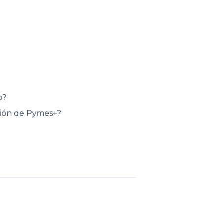
o?
ción de Pymes+?