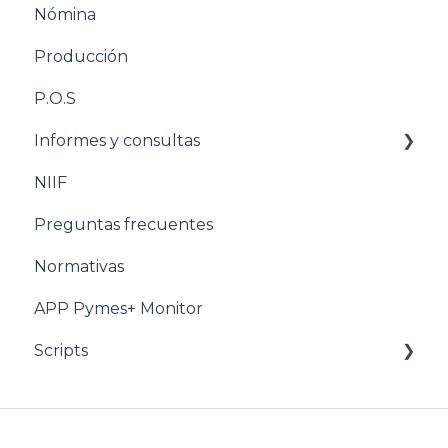
Nómina
Estructuración Nómina
Producción
Pasos para configurar Producción
P.O.S
Estructuración Producción
Informes y consultas
Pasos para configurar POS
NIIF
Estructuración POS
Nomina
Preguntas frecuentes
Estructuración Utilitarios
Normativas
APP Pymes+ Monitor
Scripts
Ventas y F.E