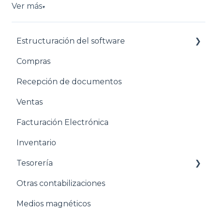
Ver más
▼
Estructuración del software
Compras
Pasos para configurar tu empresa
Recepción de documentos
Estructuración General
Ventas
Estructuración Contabilidad
Facturación Electrónica
Estructuración Compras
Inventario
Estructuración Ventas
Tesorería
Estructuración Inventarios
Otras contabilizaciones
Estructuración Tesorería
Conciliacion bancaria
Medios magnéticos
Pasos para configurar la Nómina