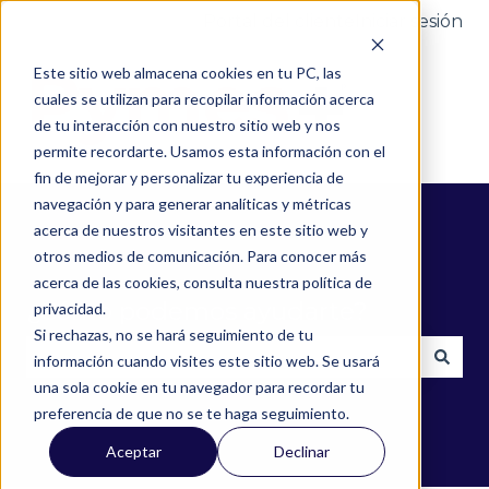
Portal del cliente
Iniciar sesión
Este sitio web almacena cookies en tu PC, las
cuales se utilizan para recopilar información acerca
de tu interacción con nuestro sitio web y nos
permite recordarte. Usamos esta información con el
fin de mejorar y personalizar tu experiencia de
navegación y para generar analíticas y métricas
acerca de nuestros visitantes en este sitio web y
otros medios de comunicación. Para conocer más
acerca de las cookies, consulta nuestra política de
¿Cómo podemos ayudarte?
privacidad.
Si rechazas, no se hará seguimiento de tu
información cuando visites este sitio web. Se usará
una sola cookie en tu navegador para recordar tu
No hay sugerencias porque el campo de búsqued
preferencia de que no se te haga seguimiento.
Aceptar
Declinar